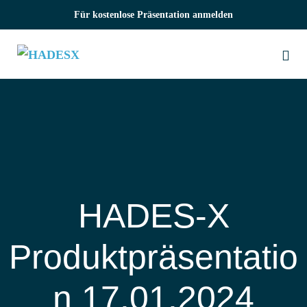
Zum
Für kostenlose Präsentation anmelden
Inhalt
springen
Me
Sch
HADES‑X
Produktpräsentatio
n 17.01.2024