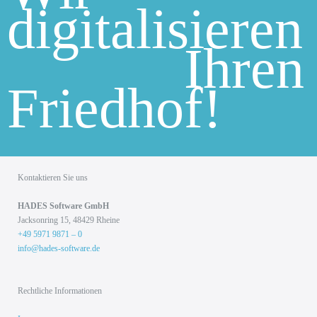
digitalisieren
Ihren
Friedhof!
Kontaktieren Sie uns
HADES Soft­ware GmbH
Jack­son­ring 15, 48429 Rhei­ne
+49 5971 9871 – 0
info@hades-software.de
Rechtliche Informationen