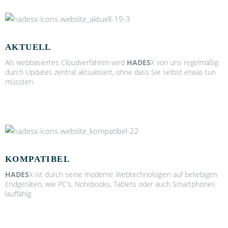
AKTUELL
Als web­ba­sier­tes Cloud­ver­fah­ren wird
HADES
X von uns regel­mä­ßig
durch Updates zen­tral aktua­li­siert, ohne dass Sie selbst etwas tun
müss­ten.
KOMPATIBEL
HADES
X ist durch sei­ne moder­ne Web­tech­no­lo­gien auf belie­bi­gen
End­ge­rä­ten, wie PC’s, Note­books, Tablets oder auch Smart­phones
lauf­fä­hig.