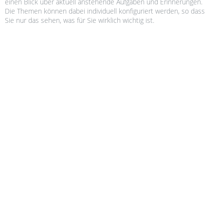
einen Blick über aktu­ell anste­hen­de Auf­ga­ben und Erin­ne­run­gen.
Die The­men kön­nen dabei indi­vi­du­ell kon­fi­gu­riert wer­den, so dass
Sie nur das sehen, was für Sie wirk­lich wich­tig ist.