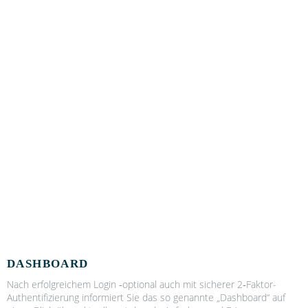
DASHBOARD
Nach erfolg­rei­chem Log­in ‑optio­nal auch mit siche­rer 2‑Fak­tor-
Authen­ti­fi­zie­rung infor­miert Sie das so genann­te „Dash­board“ auf