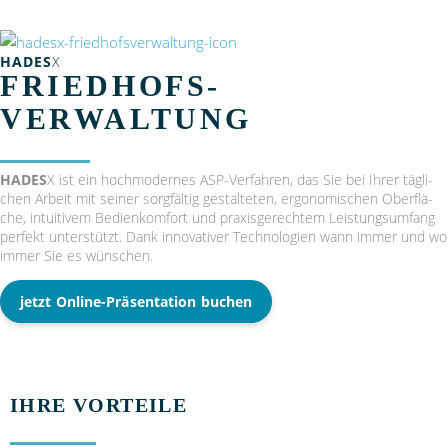
HADES
X
FRIEDHOFS­
VERWALTUNG
HADES
X ist ein hoch­mo­der­nes ASP-Ver­fah­ren, das Sie bei Ihrer täg­li­
chen Arbeit mit sei­ner sorg­fäl­tig gestal­te­ten, ergo­no­mi­schen Ober­flä­
che, intui­ti­vem Bedien­kom­fort und pra­xis­ge­rech­tem Leis­tungs­um­fang
per­fekt unter­stützt. Dank inno­va­ti­ver Tech­no­lo­gien wann immer und wo
immer Sie es wün­schen.
jetzt Online-Prä­sen­ta­ti­on buchen
IHRE VORTEILE