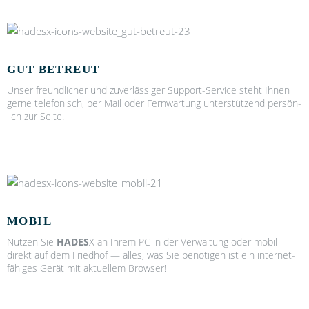
GUT BETREUT
Unser freund­li­cher und zuver­läs­si­ger Sup­port-Ser­vice steht Ihnen
ger­ne tele­fo­nisch, per Mail oder Fern­war­tung unter­stüt­zend per­sön­
lich zur Sei­te.
MOBIL
Nut­zen Sie
HADES
X an Ihrem PC in der Ver­wal­tung oder mobil
direkt auf dem Fried­hof — alles, was Sie benö­ti­gen ist ein inter­net­
fä­hi­ges Gerät mit aktu­el­lem Brow­ser!