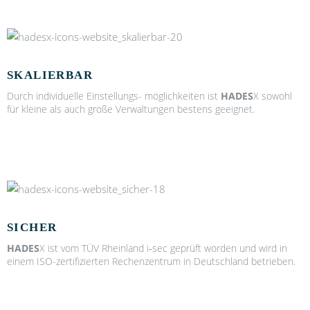
SKALIERBAR
Durch indi­vi­du­el­le Ein­stel­lungs- mög­lich­kei­ten ist
HADES
X sowohl
für klei­ne als auch gro­ße Ver­wal­tun­gen bes­tens geeig­net.
SICHER
HADES
X ist vom TÜV Rhein­land i‑sec geprüft wor­den und wird in
einem ISO-zer­ti­fi­zier­ten Rechen­zen­trum in Deutsch­land betrie­ben.