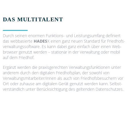
DAS MULTITALENT
Durch sei­nen enor­men Funk­ti­ons- und Leis­tungs­um­fang defi­niert
das web­ba­sier­te
HADES
X einen ganz neu­en Stan­dard für Fried­hofs­
ver­wal­tungs­soft­ware. Es kann dabei ganz ein­fach über einen Web­
brow­ser genutzt wer­den – sta­tio­när in der Ver­wal­tung oder mobil
auf dem Fried­hof.
Ergänzt wer­den die pra­xis­ge­rech­ten Ver­wal­tungs­funk­tio­nen unter
ande­rem durch den digi­ta­len Fried­hofs­plan, der sowohl von
Verwaltungsmitarbeiter/innen als auch von Fried­hofs­be­su­chern vor
Ort oder zuhau­se am digi­ta­len Gerät genutzt wer­den kann. Selbst­
ver­ständ­lich unter Berück­sich­ti­gung des gel­ten­den Daten­schut­zes.