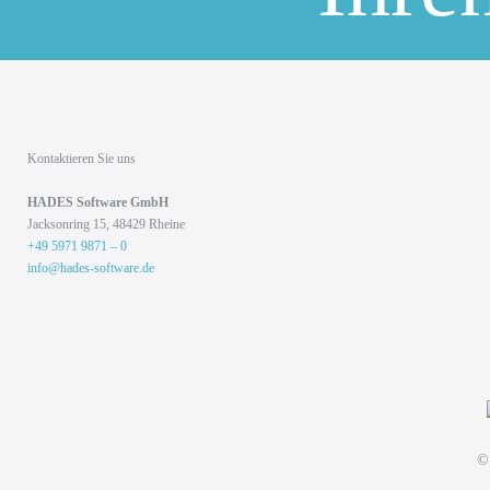
Kontaktieren Sie uns
HADES Soft­ware GmbH
Jack­son­ring 15, 48429 Rhei­ne
+49 5971 9871 – 0
info@hades-software.de
©