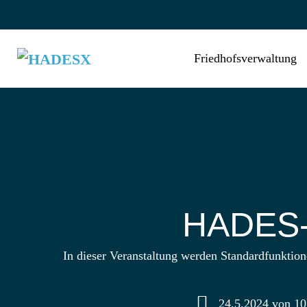
Zum
Inhalt
springen
Friedhofsverwaltung
HADES‑X
In dieser Veranstaltung werden Standardfunkt
24.5.2024 von 10