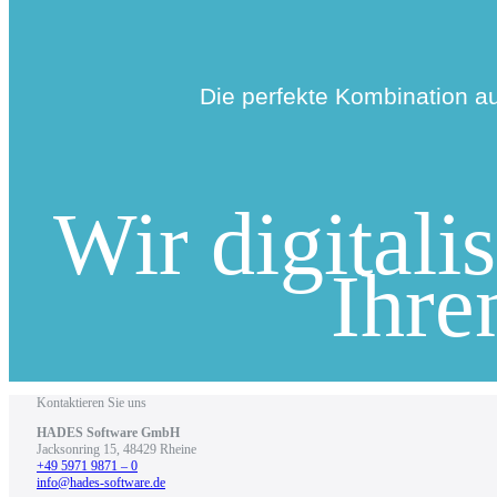
Die perfekte Kombination au
Wir digitali
Ihre
Kontaktieren Sie uns
HADES Soft­ware GmbH
Jack­son­ring 15, 48429 Rhei­ne
+49 5971 9871 – 0
info@hades-software.de