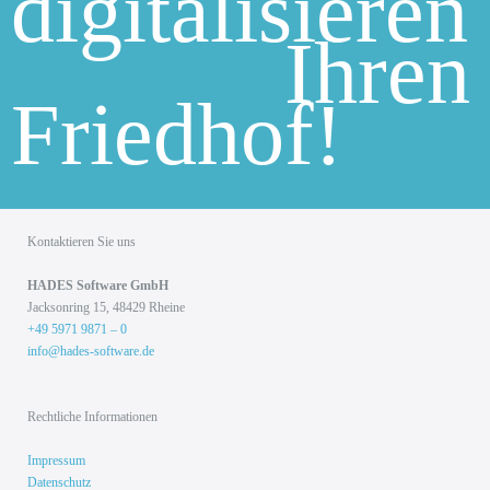
digitalisieren
Ihren
Friedhof!
Kontaktieren Sie uns
HADES Soft­ware GmbH
Jack­son­ring 15, 48429 Rhei­ne
+49 5971 9871 – 0
info@hades-software.de
Rechtliche Informationen
Impressum
Datenschutz