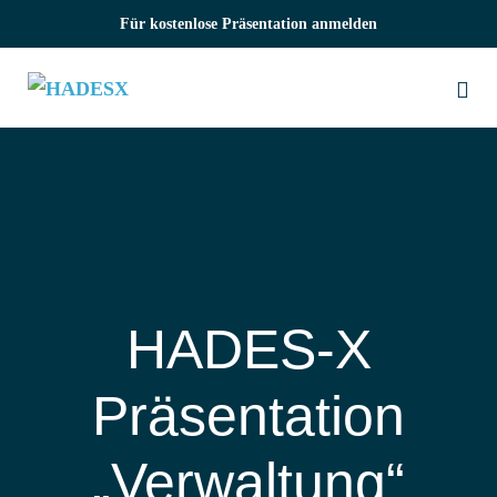
Zum
Für kostenlose Präsentation anmelden
Inhalt
springen
Me
Sch
HADES‑X
Präsentation
„Verwaltung“