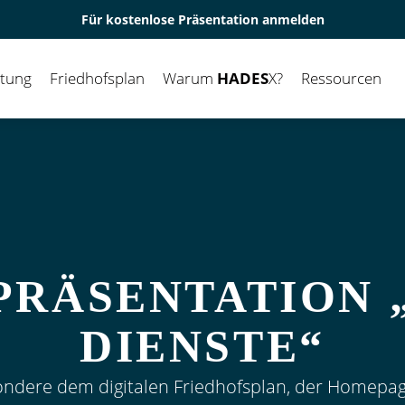
Für kostenlose Präsentation anmelden
ltung
Friedhofsplan
Warum
HADES
X?
Ressourcen
PRÄSENTATION 
DIENSTE“
ondere dem digitalen Friedhofsplan, der Homepage