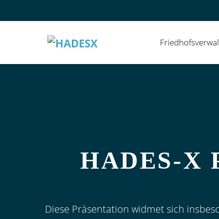
Zum
Inhalt
springen
Friedhofsverwa
HADES‑X 
Diese Präsentation widmet sich insbes