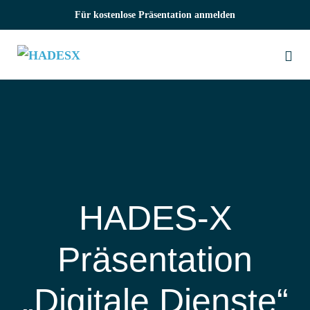
Zum
Für kostenlose Präsentation anmelden
Inhalt
springen
Me
Sch
HADES‑X
Präsentation
„Digitale Dienste“