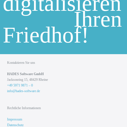
digitalisieren
Ihren
Friedhof!
Kontaktieren Sie uns
HADES Soft­ware GmbH
Jack­son­ring 15, 48429 Rhei­ne
+49 5971 9871 – 0
info@hades-software.de
Rechtliche Informationen
Impressum
Datenschutz