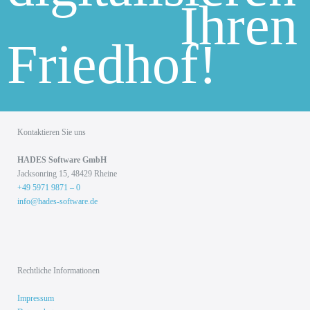
Ihren
Friedhof!
Kontaktieren Sie uns
HADES Soft­ware GmbH
Jack­son­ring 15, 48429 Rhei­ne
+49 5971 9871 – 0
info@hades-software.de
Rechtliche Informationen
Impressum