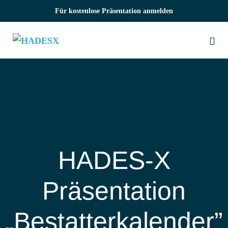
Zum
Für kostenlose Präsentation anmelden
Inhalt
springen
Me
Sch
HADES‑X
Präsentation
„Bestatterkalender”