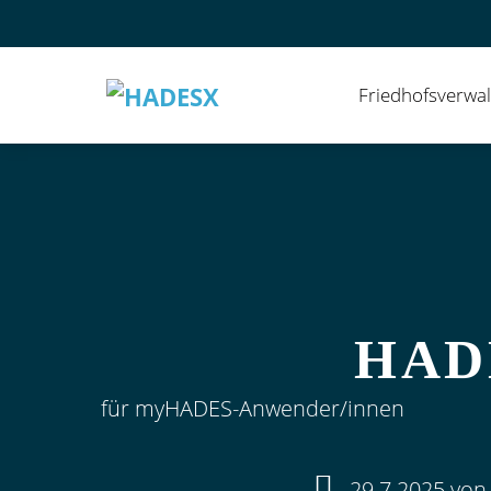
Zum
Inhalt
springen
Friedhofsverwa
HAD
für myHADES-Anwender/innen
29.7.2025 von