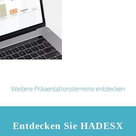
Weitere Präsentationstermine entdecken
Entdecken Sie
HADES
X