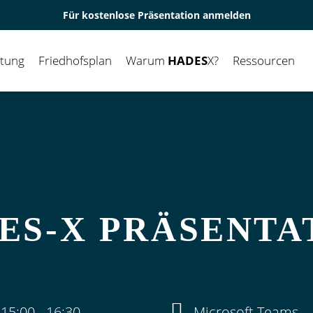
Für kostenlose Präsentation anmelden
ltung
Friedhofsplan
Warum
HADES
X?
Ressourcen
ES‑X PRÄSENTA
 15:00
-
16:30
Microsoft Teams